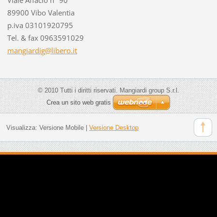
89900 Vibo Valentia
p.iva 03101920795
Tel. & fax 0963591029
mangiard
ig@liber
o.it
© 2010 Tutti i diritti riservati. Mangiardi group S.r.l.
Crea un sito web gratis
Visualizza:
Versione Mobile
|
Versione Desktop