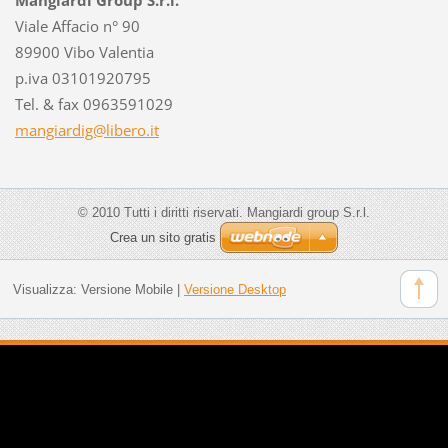
Viale Affacio n° 90
89900 Vibo Valentia
p.iva 03101920795
Tel. & fax 0963591029
mangiard
ig@liber
o.it
© 2010 Tutti i diritti riservati. Mangiardi group S.r.l.
Crea un sito gratis
Visualizza:
Versione Mobile
|
Versione Desktop