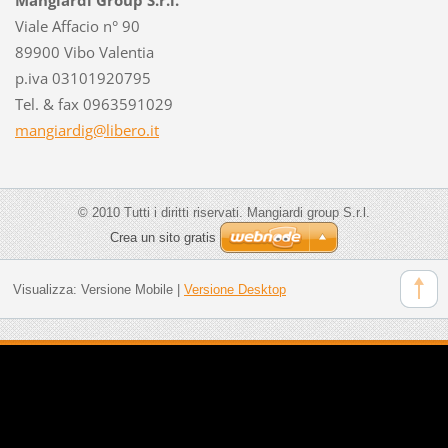
Viale Affacio n° 90
89900 Vibo Valentia
p.iva 03101920795
Tel. & fax 0963591029
mangiard
ig@liber
o.it
© 2010 Tutti i diritti riservati. Mangiardi group S.r.l.
Crea un sito gratis
Visualizza:
Versione Mobile
|
Versione Desktop