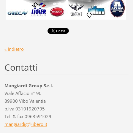
« Indietro
Contatti
Mangiardi Group S.r.l.
Viale Affacio n° 90
89900 Vibo Valentia
p.iva 03101920795
Tel. & fax 0963591029
mangiard
ig@liber
o.it